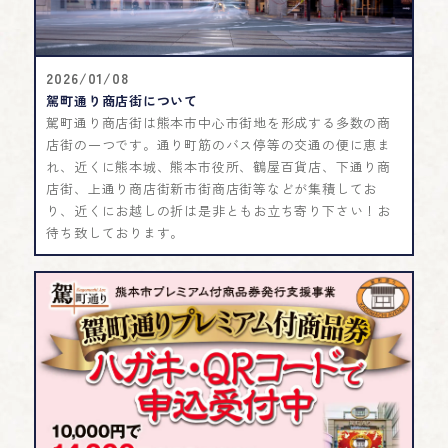
2026/01/08
駕町通り商店街について
駕町通り商店街は熊本市中心市街地を形成する多数の商
店街の一つです。通り町筋のバス停等の交通の便に恵ま
れ、近くに熊本城、熊本市役所、鶴屋百貨店、下通り商
店街、上通り商店街新市街商店街等などが集積してお
り、近くにお越しの折は是非ともお立ち寄り下さい！お
待ち致しております。