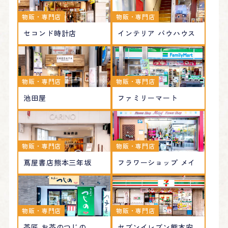
物販・専門店
物販・専門店
セコンド時計店
インテリア バウハウス
物販・専門店
物販・専門店
池田屋
ファミリーマート
物販・専門店
物販・専門店
蔦屋書店熊本三年坂
フラワーショップ メイ
物販・専門店
物販・専門店
茶匠 お茶のつじの
セブンイレブン熊本安