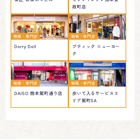
政町店
物販・専門店
物販・専門店
Dorry Doll
ブティック ニューヨー
ク
物販・専門店
物販・専門店
DAISO 熊本駕町通り店
歩いて入るサービスエ
リア駕町SA