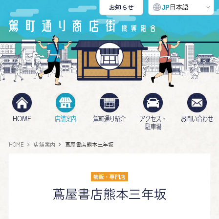
お知らせ
日本語
JP
HOME
店舗案内
駕町通り紹介
アクセス・
お問い合わせ
駐車場
HOME
店舗案内
蔦屋書店熊本三年坂
物販・専門店
蔦屋書店熊本三年坂