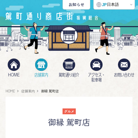
お知らせ
日本語
JP
HOME
店舗案内
駕町通り紹介
アクセス・
お問い合わせ
駐車場
HOME
店舗案内
御縁 駕町店
グルメ
御縁 駕町店