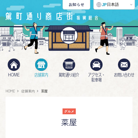
お知らせ
日本語
JP
HOME
店舗案内
駕町通り紹介
アクセス・
お問い合わせ
駐車場
HOME
店舗案内
菜屋
グルメ
菜屋