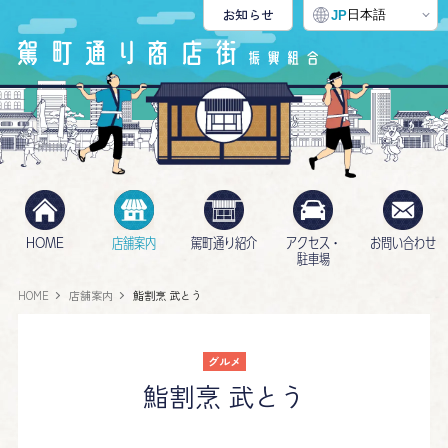
お知らせ
日本語
JP
HOME
店舗案内
駕町通り紹介
アクセス・
お問い合わせ
駐車場
HOME
店舗案内
鮨割烹 武とう
グルメ
鮨割烹 武とう